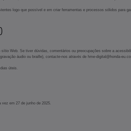
ntes logo que possível e em criar ferramentas e processos sólidos para gara
TO
o Web. Se tiver dúvidas, comentários ou preocupações sobre a acessibilidade
, gravação áudio ou braille), contacte-nos através de hme-digital@honda-eu.c
dias úteis.
ma vez em 27 de junho de 2025.