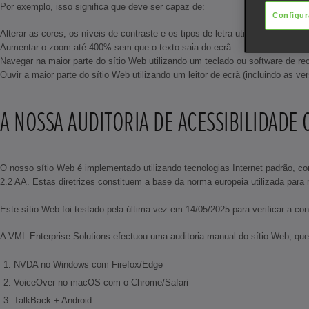
Por exemplo, isso significa que deve ser capaz de:
Configur
Alterar as cores, os níveis de contraste e os tipos de letra utilizando as defi
Aumentar o zoom até 400% sem que o texto saia do ecrã
Navegar na maior parte do sítio Web utilizando um teclado ou software de r
Ouvir a maior parte do sítio Web utilizando um leitor de ecrã (incluindo a
A NOSSA AUDITORIA DE ACESSIBILIDADE 
O nosso sítio Web é implementado utilizando tecnologias Internet padrão, 
2.2 AA. Estas diretrizes constituem a base da norma europeia utilizada para
Este sítio Web foi testado pela última vez em 14/05/2025 para verificar a
A VML Enterprise Solutions efectuou uma auditoria manual do sítio Web, que 
NVDA no Windows com Firefox/Edge
VoiceOver no macOS com o Chrome/Safari
TalkBack + Android