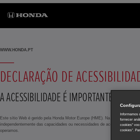
WWW.HONDA.PT
DECLARAÇÃO DE ACESSIBILID
A ACESSIBILIDADE É IMPORTANTE PARA 
Configur
Informamos q
Este sítio Web é gerido pela Honda Motor Europe (HME). Na HME, valorizamos
fornecer aná
independentemente das capacidades ou necessidades de acesso. Estamos tam
cookies” voc
cookies”. Pa
operamos.