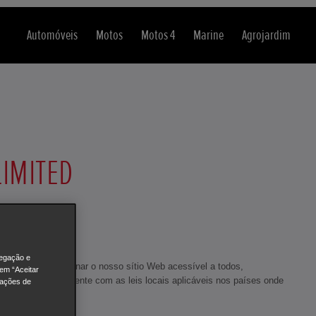
Automóveis
Motos
Motos 4
Marine
Agrojardim
LIMITED
vegação e
esforçamos por tornar o nosso sítio Web acessível a todos,
 em “Aceitar
e (EAA), juntamente com as leis locais aplicáveis nos países onde
rações de