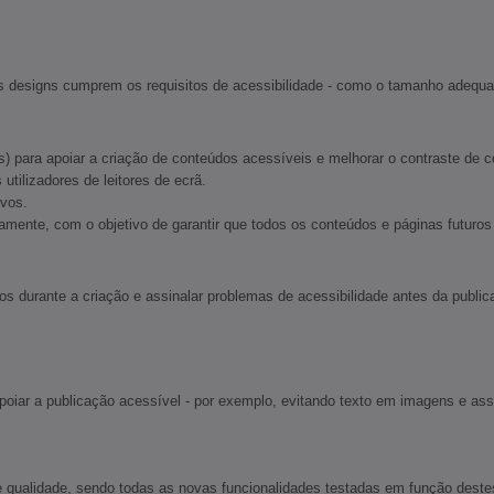
os designs cumprem os requisitos de acessibilidade - como o tamanho adequad
 para apoiar a criação de conteúdos acessíveis e melhorar o contraste de c
tilizadores de leitores de ecrã.
ivos.
icamente, com o objetivo de garantir que todos os conteúdos e páginas futur
s durante a criação e assinalar problemas de acessibilidade antes da public
poiar a publicação acessível - por exemplo, evitando texto em imagens e asse
ualidade, sendo todas as novas funcionalidades testadas em função destes c