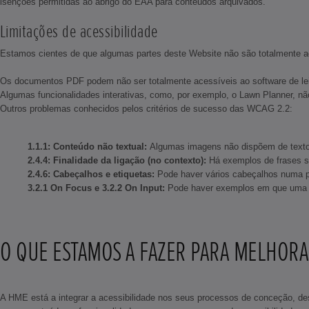
isenções permitidas ao abrigo do EAA para conteúdos arquivados.
Limitações de acessibilidade
Estamos cientes de que algumas partes deste Website não são totalmente ac
Os documentos PDF podem não ser totalmente acessíveis ao software de lei
Algumas funcionalidades interativas, como, por exemplo, o Lawn Planner, nã
Outros problemas conhecidos pelos critérios de sucesso das WCAG 2.2:
1.1.1: Conteúdo não textual:
Algumas imagens não dispõem de texto al
2.4.4: Finalidade da ligação (no contexto):
Há exemplos de frases se
2.4.6: Cabeçalhos e etiquetas:
Pode haver vários cabeçalhos numa p
3.2.1 On Focus e 3.2.2 On Input:
Pode haver exemplos em que uma hip
O QUE ESTAMOS A FAZER PARA MELHORAR
A HME está a integrar a acessibilidade nos seus processos de conceção, des