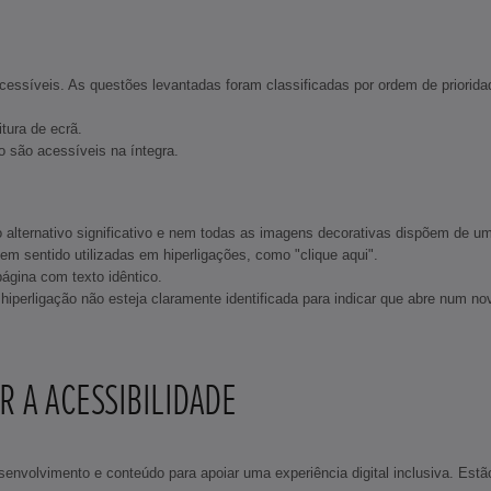
essíveis. As questões levantadas foram classificadas por ordem de priorid
tura de ecrã.
o são acessíveis na íntegra.
ternativo significativo e nem todas as imagens decorativas dispõem de um at
m sentido utilizadas em hiperligações, como "clique aqui".
ágina com texto idêntico.
erligação não esteja claramente identificada para indicar que abre num nov
 A ACESSIBILIDADE
envolvimento e conteúdo para apoiar uma experiência digital inclusiva. Est