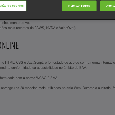
ação de cookies
Rejeitar Todos
Aceit
nições do browser ou do dispositivo
econhecimento de voz
s versões mais recentes do JAWS, NVDA e VoiceOver)
ONLINE
como HTML, CSS e JavaScript, e foi testado de acordo com a norma internac
 medir a conformidade da acessibilidade no âmbito do EAA.
 conformidade com a norma WCAG 2.2 AA.
abrangeu os 20 modelos mais utilizados no sítio Web. Durante a auditoria, fo