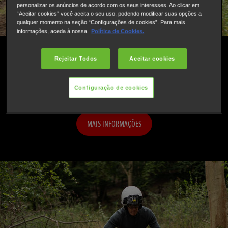
personalizar os anúncios de acordo com os seus interesses. Ao clicar em
“Aceitar cookies” você aceita o seu uso, podendo modificar suas opções a
qualquer momento na seção “Configurações de cookies”. Para mais
informações, aceda à nossa
Política de Cookies.
O Moderno Moto4 de Médio Porte
Rejeitar Todos
Aceitar cookies
Novo Fourtrax TRX420
Configuração de cookies
MAIS INFORMAÇÕES