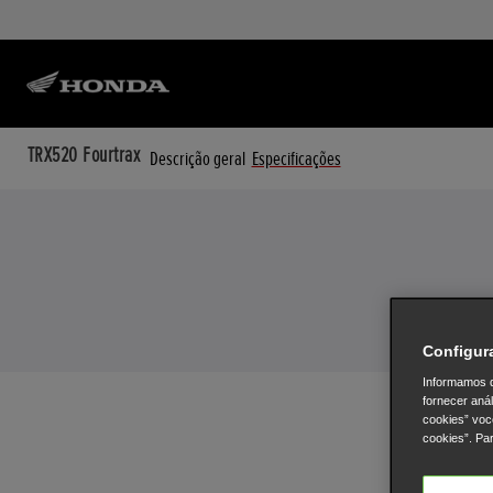
TRX520 Fourtrax
Descrição geral
Especificações
Configur
Informamos q
fornecer aná
cookies” voc
cookies”. Pa