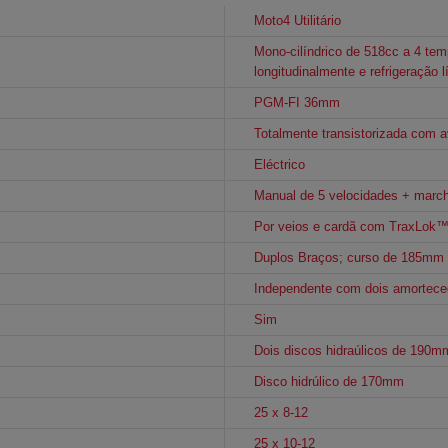
Moto4 Utilitário
Mono-cilíndrico de 518cc a 4 te
longitudinalmente e refrigeração l
PGM-FI 36mm
Totalmente transistorizada com a
Eléctrico
Manual de 5 velocidades + march
Por veios e cardã com TraxLok
Duplos Braços; curso de 185mm
Independente com dois amortec
Sim
Dois discos hidraúlicos de 190m
Disco hidrúlico de 170mm
25 x 8-12
25 x 10-12