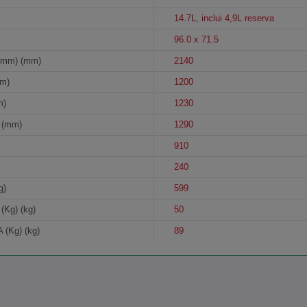
14.7L, inclui 4,9L reserva
)
96.0 x 71.5
mm) (mm)
2140
m)
1200
m)
1230
 (mm)
1290
910
240
g)
599
Kg) (kg)
50
Kg) (kg)
89