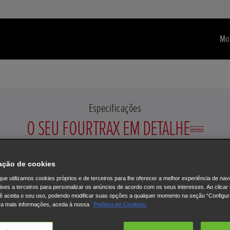
Mo
Especificações
O SEU FOURTRAX EM DETALHE
ação de cookies
ue utilizamos cookies próprios e de terceiros para lhe oferecer a melhor experiência de na
lises a terceiros para personalizar os anúncios de acordo com os seus interesses. Ao clicar
ê aceita o seu uso, podendo modificar suas opções a qualquer momento na seção “Configu
ra mais informações, aceda à nossa
Política de Cookies.
FourTrax 4x4