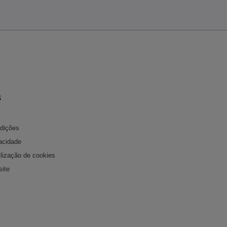
s
dições
acidade
tilização de cookies
ite