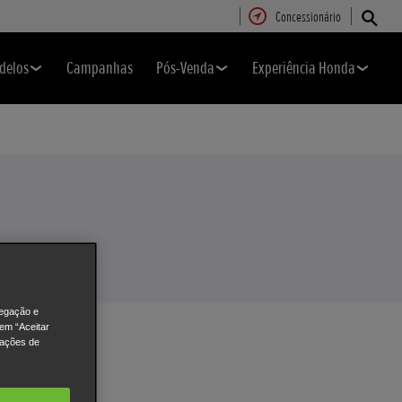
Concessionário
delos
Campanhas
Pós-Venda
Experiência Honda
vegação e
 em “Aceitar
rações de