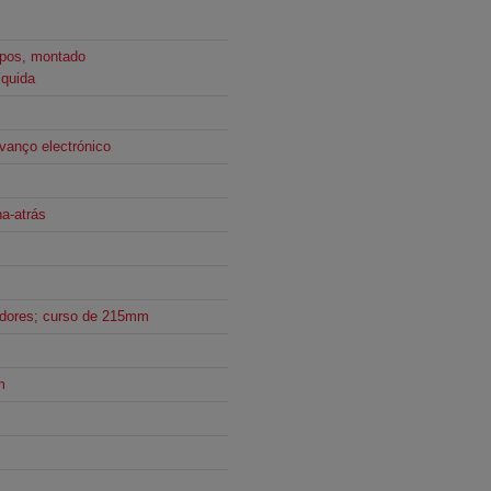
mpos, montado
íquida
vanço electrónico
a-atrás
™
edores; curso de 215mm
m