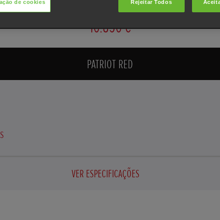
ação de cookies
Rejeitar Todos
Aceit
10.850 €
PATRIOT RED
es
VER ESPECIFICAÇÕES