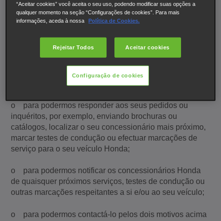
“Aceitar cookies” você aceita o seu uso, podendo modificar suas opções a
o para podermos disponibilizar-lhe os Conteúdos
qualquer momento na seção “Configurações de cookies”. Para mais
Online Honda e serviços relacionados;
informações, aceda à nossa
Política de Cookies.
o para podermos gerir os recursos dos Conteúdos
Rejeitar Todos
Aceitar cookies
Online Honda;
o para podermos melhorar e optimizar os conteúdos
Configuração de cookies
digitais, os produtos e serviços Honda;
o para podermos responder aos seus pedidos ou
inquéritos, por exemplo, enviando brochuras ou
catálogos, localizar o seu concessionário mais próximo,
marcar testes de condução ou efectuar marcações de
serviço para o seu veículo Honda;
o para podermos notificar os concessionários Honda
de quaisquer próximos serviços, testes de condução ou
outras marcações respeitantes a si e/ou ao seu veículo;
o para podermos contactá-lo pelos dois motivos acima