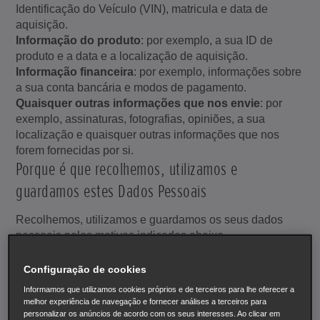
Identificação do Veículo (VIN), matricula e data de
aquisição.
Informação do produto
: por exemplo, a sua ID de
produto e a data e a localização de aquisição.
Informação financeira
: por exemplo, informações sobre
a sua conta bancária e modos de pagamento.
Quaisquer outras informações que nos envie
: por
exemplo, assinaturas, fotografias, opiniões, a sua
localização e quaisquer outras informações que nos
forem fornecidas por si.
Porque é que recolhemos, utilizamos e
guardamos estes Dados Pessoais
Recolhemos, utilizamos e guardamos os seus dados
pessoais pelos motivos indicados abaixo.
Quando considerado necessário para os legítimos
Configuração de cookies
interesses da Honda, conforme listado abaixo e
Informamos que utilizamos cookies próprios e de terceiros para lhe oferecer a
quando os seus direitos de protecção de dados não
melhor experiência de navegação e fornecer análises a terceiros para
se sobreponham aos nossos interesses.
personalizar os anúncios de acordo com os seus interesses. Ao clicar em