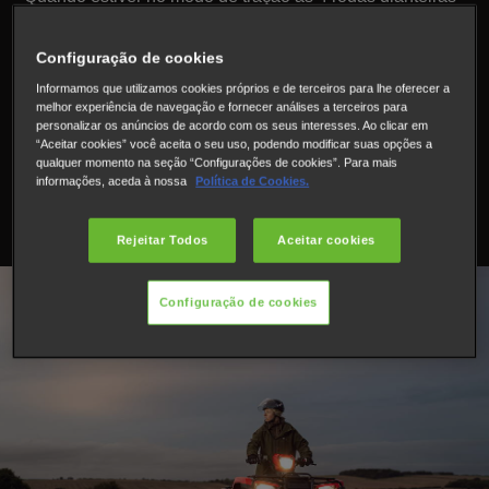
e precisar de ligar as duas rodas dianteiras, basta ligar o
interruptor do bloqueio eletrónico do diferencial para
Configuração de cookies
maximizar a tração disponível. O visor do veículo dir-lhe-
Informamos que utilizamos cookies próprios e de terceiros para lhe oferecer a
á quando o acionamento do diferencial está totalmente
melhor experiência de navegação e fornecer análises a terceiros para
engatado.
personalizar os anúncios de acordo com os seus interesses. Ao clicar em
“Aceitar cookies” você aceita o seu uso, podendo modificar suas opções a
qualquer momento na seção “Configurações de cookies”. Para mais
Um alternador com saída extra significa que o Fourtrax é
informações, aceda à nossa
Política de Cookies.
capaz de lidar com mais potência do que aquilo que
precisa.
Rejeitar Todos
Aceitar cookies
Configuração de cookies