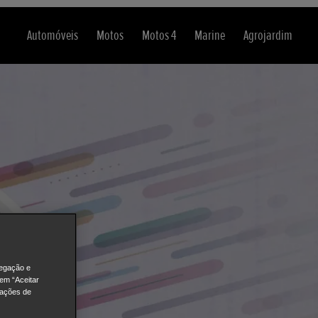
Automóveis
Motos
Motos 4
Marine
Agrojardim
vegação e
 em “Aceitar
rações de