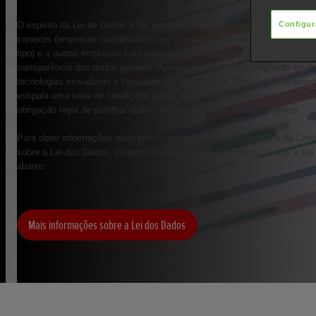
Configur
O espírito da Lei de Dados é dar aos utilizadores de produtos conectado
conexos (empresas ou indivíduos que possuem, alugam ou arrendam um
tipo) e a outras empresas com interesse nesses dados um acesso justo
transparência dos dados gerados. Apoiará igualmente as empresas no d
tecnologias inovadoras e baseadas em dados. Para atingir estes objetiv
estipula uma série de condições gerais em que uma empresa (ou titular 
obrigação legal de partilhar dados com um utilizador e outra empresa.
Para obter informações mais pormenorizadas, consulte a página da Com
sobre a Lei dos Dados, clicando no botão "Mais informações sobre a Le
abaixo.
Mais informações sobre a Lei dos Dados