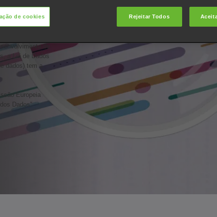
ação de cookies
Rejeitar Todos
Aceit
s e serviços
 produto desse
 e uma maior
esenvolvimento de
os, a Lei de Dados
de dados) tem a
issão Europeia
i dos Dados"