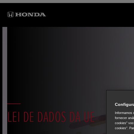
Configur
LEI DE DADOS DA UE
Informamos q
fornecer aná
cookies” voc
cookies”. Pa