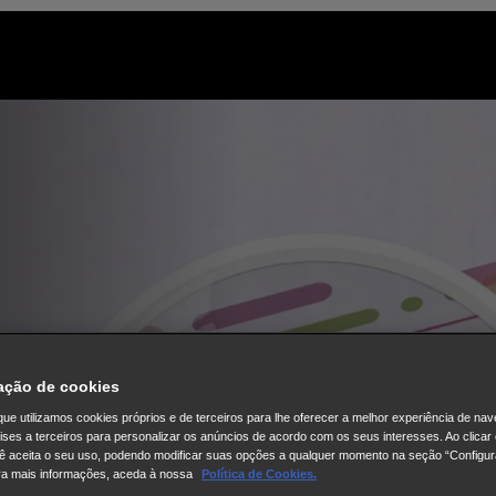
ação de cookies
ue utilizamos cookies próprios e de terceiros para lhe oferecer a melhor experiência de na
lises a terceiros para personalizar os anúncios de acordo com os seus interesses. Ao clicar
ê aceita o seu uso, podendo modificar suas opções a qualquer momento na seção “Configu
ra mais informações, aceda à nossa
Política de Cookies.