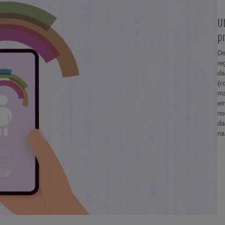
U
p
De
re
da
(c
ma
em
no
da
na