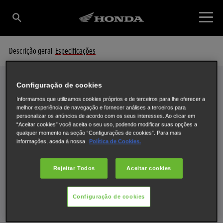
Descrição geral
Especificações
Configuração de cookies
Informamos que utilizamos cookies próprios e de terceiros para lhe oferecer a
Especificações
melhor experiência de navegação e fornecer análises a terceiros para
O SEU FOREMAN AO PORMENOR
personalizar os anúncios de acordo com os seus interesses. Ao clicar em
“Aceitar cookies” você aceita o seu uso, podendo modificar suas opções a
qualquer momento na seção “Configurações de cookies”. Para mais
informações, aceda à nossa
Política de Cookies.
Rejeitar Todos
Aceitar cookies
Seleccione um Moto 4 para consultar as especificações.
Configuração de cookies