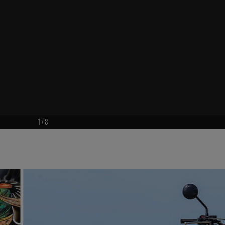
1
/
8