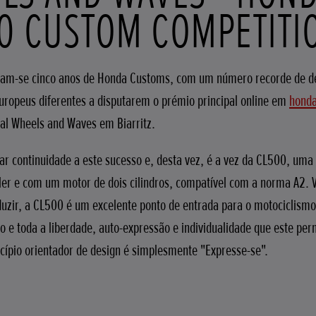
0 CUSTOM COMPETITI
alam-se cinco anos de Honda Customs, com um número recorde de d
uropeus diferentes a disputarem o prémio principal online em
hond
ival Wheels and Waves em Biarritz.
r continuidade a este sucesso e, desta vez, é a vez da CL500, um
ler e com um motor de dois cilindros, compatível com a norma A2. V
duzir, a CL500 é um excelente ponto de entrada para o motociclism
o e toda a liberdade, auto-expressão e individualidade que este perm
ncípio orientador de design é simplesmente "Expresse-se".