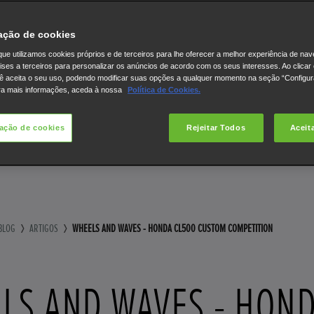
ação de cookies
ue utilizamos cookies próprios e de terceiros para lhe oferecer a melhor experiência de na
lises a terceiros para personalizar os anúncios de acordo com os seus interesses. Ao clicar
ê aceita o seu uso, podendo modificar suas opções a qualquer momento na seção “Configu
ra mais informações, aceda à nossa
Política de Cookies.
ação de cookies
Rejeitar Todos
Aceit
BLOG
ARTIGOS
WHEELS AND WAVES - HONDA CL500 CUSTOM COMPETITION
LS AND WAVES - HON