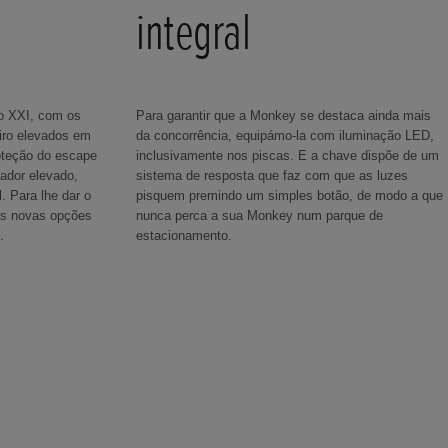
integral
o XXI, com os
Para garantir que a Monkey se destaca ainda mais
eiro elevados em
da concorrência, equipámo-la com iluminação LED,
oteção do escape
inclusivamente nos piscas. E a chave dispõe de um
iador elevado,
sistema de resposta que faz com que as luzes
. Para lhe dar o
pisquem premindo um simples botão, de modo a que
mos novas opções
nunca perca a sua Monkey num parque de
.
estacionamento.