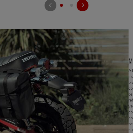
M
A 
in
br
co
os
re
ve
co
co
pe
su