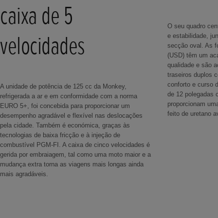
caixa de 5
O seu quadro cent
velocidades
e estabilidade, j
secção oval. As f
(USD) têm um aca
qualidade e são 
traseiros duplos 
conforto e curso 
A unidade de potência de 125 cc da Monkey,
de 12 polegadas c
refrigerada a ar e em conformidade com a norma
proporcionam uma
EURO 5+, foi concebida para proporcionar um
feito de uretano 
desempenho agradável e flexível nas deslocações
pela cidade. Também é económica, graças às
tecnologias de baixa fricção e à injeção de
combustível PGM-FI. A caixa de cinco velocidades é
gerida por embraiagem, tal como uma moto maior e a
mudança extra torna as viagens mais longas ainda
mais agradáveis.