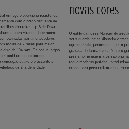
novas cores
ral em aço proporciona resistência
untamente com o braço oscilante de
orquilhas dianteiras Up Side Down
bamento em Alumite de primeira
O estilo da nossa Monkey do sécul
acompanhadas por amortecedores
seus guarda-lamas dianteiro e tras
com molas de 2 fases para maior
aço cromado, juntamente com a pr
do eixo de 104 mm. Os pneus largos
gravada de forma evocatória e o gu
om perfil de todo-o-terreno
presta homenagem à versão original
 condução suave e o assento é
toque moderno perfeito, introduzi
aveludado de alta densidade.
de cor para personalizar a sua moto