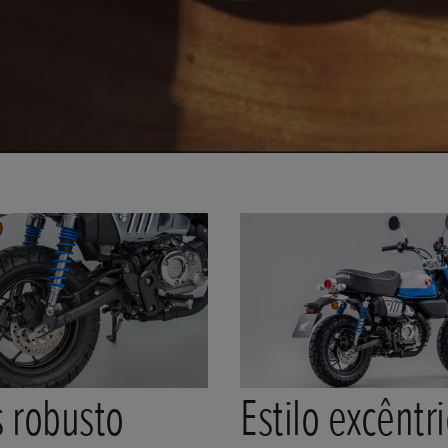
s robusto
Estilo excêntr