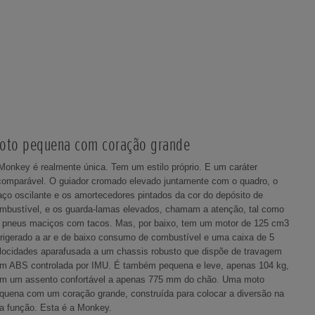
oto pequena com coração grande
Monkey é realmente única. Tem um estilo próprio. E um caráter
comparável. O guiador cromado elevado juntamente com o quadro, o
aço oscilante e os amortecedores pintados da cor do depósito de
mbustível, e os guarda-lamas elevados, chamam a atenção, tal como
 pneus maciços com tacos. Mas, por baixo, tem um motor de 125 cm3
frigerado a ar e de baixo consumo de combustível e uma caixa de 5
locidades aparafusada a um chassis robusto que dispõe de travagem
m ABS controlada por IMU. É também pequena e leve, apenas 104 kg,
m um assento confortável a apenas 775 mm do chão. Uma moto
quena com um coração grande, construída para colocar a diversão na
a função. Esta é a Monkey.