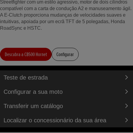
Streetfighter com um estilo agressivo, motor de dois cilindros
compatível com a carta de condução A2 e manuseamento ágil.
A E-Clutch proporciona mudanças de velocidades suaves e
intuitivas, apoiada por um ecrã TFT de 5 polegadas, Honda
RoadSync e HSTC.
Descubra a CB500 Hornet
Configurar
Teste de estrada
Configurar a sua moto
Transferir um catálogo
Localizar o concessionário da sua área