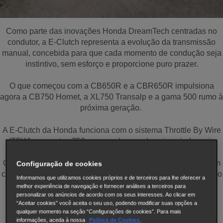
Como parte das inovações Honda DreamTech centradas no
condutor, a E-Clutch representa a evolução da transmissão
manual, concebida para que cada momento de condução seja
instintivo, sem esforço e proporcione puro prazer.
O que começou com a CB650R e a CBR650R impulsiona
agora a CB750 Hornet, a XL750 Transalp e a gama 500 rumo à
próxima geração.
A E-Clutch da Honda funciona com o sistema Throttle By Wire
(TBW) nas motos 750 para mudanças de caixa ainda mais
suaves e intuitivas. E, com a E-Clutch agora disponível na
CB500 Hornet, na CBR500R e na NX500, os condutores com
Configuração de cookies
carta de condução A2 também podem desfrutar de um controlo
Informamos que utilizamos cookies próprios e de terceiros para lhe oferecer a
de nível superior.
melhor experiência de navegação e fornecer análises a terceiros para
personalizar os anúncios de acordo com os seus interesses. Ao clicar em
“Aceitar cookies” você aceita o seu uso, podendo modificar suas opções a
qualquer momento na seção “Configurações de cookies”. Para mais
informações, aceda à nossa
Política de Cookies.