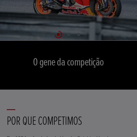
Não poderíamos existir sem a
O gene da competição
Está no nosso sangue
competição
POR QUE COMPETIMOS