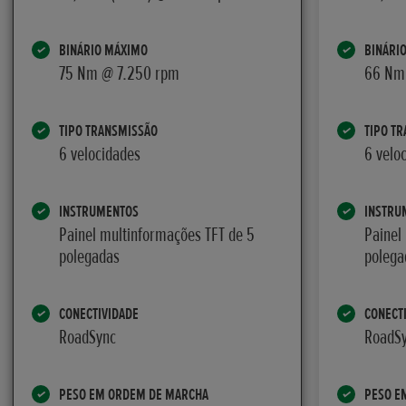
BINÁRIO MÁXIMO
BINÁRI
75 Nm @ 7.250 rpm
66 Nm
TIPO TRANSMISSÃO
TIPO T
6 velocidades
6 velo
INSTRUMENTOS
INSTRU
Painel multinformações TFT de 5
Painel
polegadas
polega
CONECTIVIDADE
CONECT
RoadSync
RoadS
PESO EM ORDEM DE MARCHA
PESO E