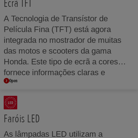
Ecrã TFT
A Tecnologia de Transístor de
Película Fina (TFT) está agora
integrada no mostrador de muitas
das motos e scooters da gama
Honda. Este tipo de ecrã a cores
fornece informações claras e
Open
concisas ao utilizador e integra a
tecnologia de ecrã tátil em alguns
modelos.
Faróis LED
As lâmpadas LED utilizam a