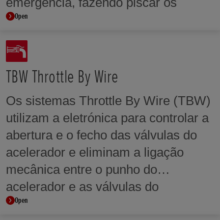
emergência, fazendo piscar os
a alavanca de embraiagem manual
Open
indicadores de mudança de direção
em qualquer altura.
durante uma travagem brusca ou
súbita.
TBW Throttle By Wire
Os sistemas Throttle By Wire (TBW)
utilizam a eletrónica para controlar a
abertura e o fecho das válvulas do
acelerador e eliminam a ligação
mecânica entre o punho do
acelerador e as válvulas do
Open
acelerador. O TBW permite que o