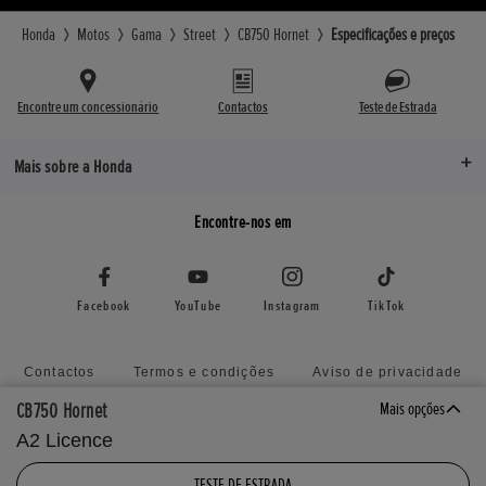
Honda
Motos
Gama
Street
CB750 Hornet
Especificações e preços
Encontre um concessionário
Contactos
Teste de Estrada
Mais sobre a Honda
Encontre-nos em
Facebook
YouTube
Instagram
TikTok
Contactos
Termos e condições
Aviso de privacidade
Política de utilização de cookies
Mapa do website
CB750 Hornet
Mais opções
Anular consentimiento
Livro de Reclamações Electrónico
A2 Licence
Declaração de Acessibilidade
TESTE DE ESTRADA