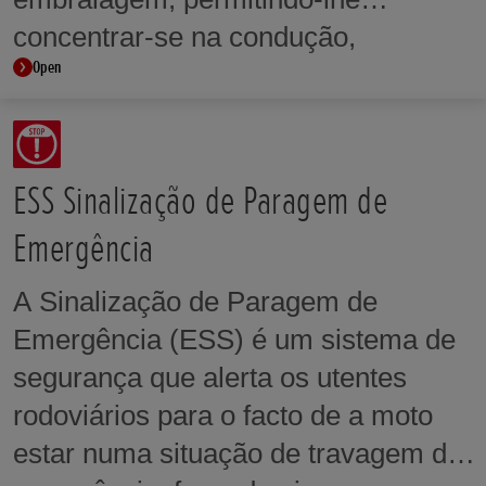
concentrar-se na condução,
Open
travagem e viragem. O sistema
também emula o funcionamento de
uma alavanca de mudanças rápidas,
uma vez que não é necessário
ESS Sinalização de Paragem de
acionar a alavanca da embraiagem
Emergência
durante a mudança. O sistema ajuda
A Sinalização de Paragem de
a reduzir a fadiga do condutor e
Emergência (ESS) é um sistema de
elimina os bloqueios, uma vez que
segurança que alerta os utentes
não é necessário acionar a alavanca
rodoviários para o facto de a moto
da embraiagem ao arrancar e parar.
estar numa situação de travagem de
Além disso, o condutor pode utilizar