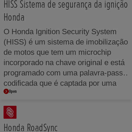
as preferências do condutor e as
HISS Sistema de segurança da ignição
condições de condução. Os níveis de
Honda
HSTC também fazem parte dos
O Honda Ignition Security System
modos de condução selecionáveis.
(HISS) é um sistema de imobilização
de motos que tem um microchip
incorporado na chave original e está
programado com uma palavra-passe
codificada que é captada por uma
Open
antena e comunicada a uma ECU. A
ECU verifica o número de código
programado e só permite que o
motor arranque quando os números
Honda RoadSync