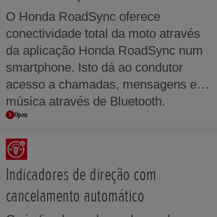
de código coincidem. Mesmo que
O Honda RoadSync oferece
seja utilizada uma chave duplicada
conectividade total da moto através
com um formato exatamente igual ao
da aplicação Honda RoadSync num
da chave original, o motor só pode
smartphone. Isto dá ao condutor
arrancar se o código do microchip
acesso a chamadas, mensagens e
incorporado corresponder.
música através de Bluetooth.
Open
Indicadores de direção com
cancelamento automático