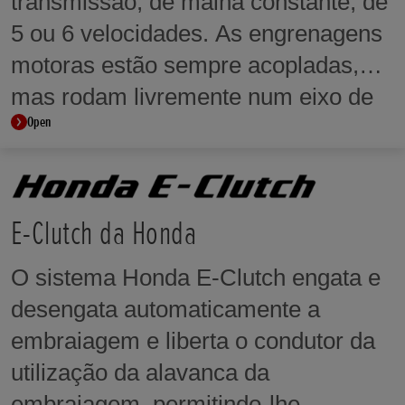
transmissão, de malha constante, de
5 ou 6 velocidades. As engrenagens
motoras estão sempre acopladas,
mas rodam livremente num eixo de
Open
engrenagem até serem bloqueadas
por um colar deslizante dentado. Isto
assegura engrenar a caixa de
velocidades de forma suave e
E-Clutch da Honda
sequencial.
O sistema Honda E-Clutch engata e
desengata automaticamente a
embraiagem e liberta o condutor da
utilização da alavanca da
embraiagem, permitindo-lhe