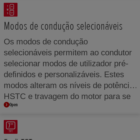
sistema PGM-FI controle com
precisão a abertura do acelerador ao
longo do regime de rotações de
Modos de condução selecionáveis
modo a proporcionar um binário
Os modos de condução
controlado e progressivo. Também
selecionáveis permitem ao condutor
permite a utilização de sistemas de
selecionar modos de utilizador pré-
assistência ao condutor, tais como
definidos e personalizáveis. Estes
modos de condução selecionáveis,
modos alteram os níveis de potência,
Controlo de Binário Selecionável
HSTC e travagem do motor para se
Honda (HSTC), atenuação de
Open
adaptarem às preferências do
cavalinhos selecionáveis de potência
condutor ou às condições de
e de travagem do motor.
condução.