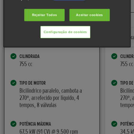
CONFIGURAR A SUA
Rejeitar Todos
Aceitar cookies
Configuração de cookies
Caraterísticas principais
Caraterístic
CILINDRADA
CILIND
755 cc
755 cc
TIPO DE MOTOR
TIPO D
Bicilíndrico paralelo, cambota a
Bicilín
270º, arrefecido por líquido, 4
270º, a
tempos, 8 válvulas
tempos
POTÊNCIA MÁXIMA
POTÊNC
67,5 kW (91 CV) @ 9.500 rpm
34,5 k