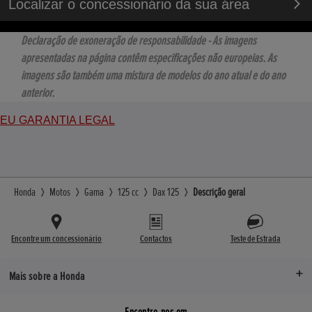
Localizar o concessionário da sua área
Declaração de exoneração de responsabilidade - As imagens
apresentadas na página contêm especificações não europeias. As
imagens são também uma mistura de modelos do ano atual e do ano
anterior.
EU GARANTIA LEGAL
Honda
Motos
Gama
125 cc
Dax 125
Descrição geral
Encontre um concessionário
Contactos
Teste de Estrada
Mais sobre a Honda