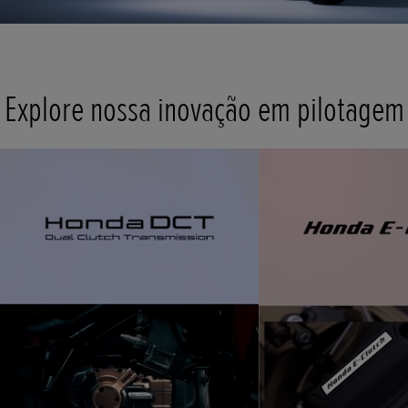
Explore nossa inovação em pilotagem
t
o
I
e
t
o