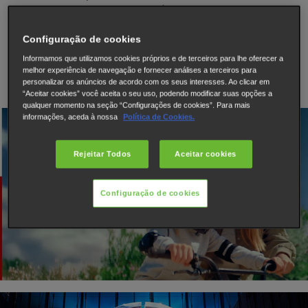
parar. A perseverança implacável que nos faz seguir em
frente. É tudo por uma coisa: O seu passeio. Das mãos
Configuração de cookies
dos engenheiros para os corações dos condutores.
Informamos que utilizamos cookies próprios e de terceiros para lhe oferecer a
melhor experiência de navegação e fornecer análises a terceiros para
personalizar os anúncios de acordo com os seus interesses. Ao clicar em
“Aceitar cookies” você aceita o seu uso, podendo modificar suas opções a
qualquer momento na seção “Configurações de cookies”. Para mais
informações, aceda à nossa
Política de Cookies.
Rejeitar Todos
Aceitar cookies
Watch the video
Configuração de cookies