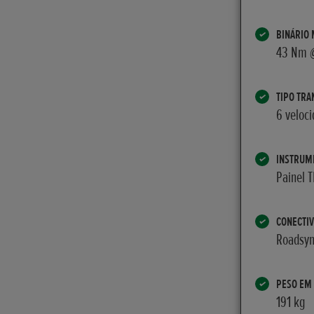
BINÁRIO
43 Nm 
TIPO TRA
6 veloc
INSTRUM
Painel 
CONECTIV
Roadsyn
PESO EM
191 kg