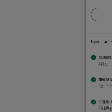
Especificaçõe
CILINDRA
471 cc
TIPO DE 
Bicilínd
POTÊNCI
35 kW (