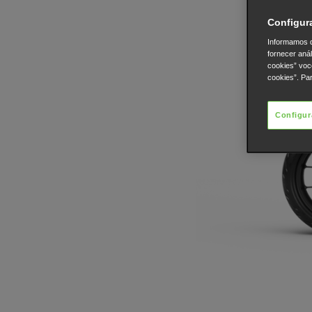
Configur
Informamos q
fornecer aná
cookies” voc
cookies”. Pa
Configur