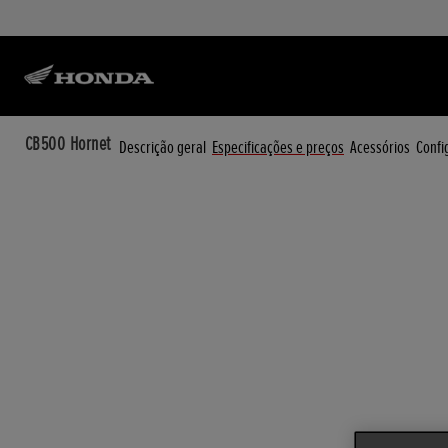
CB500 Hornet
Descrição geral
Especificações e preços
Acessórios
Confi