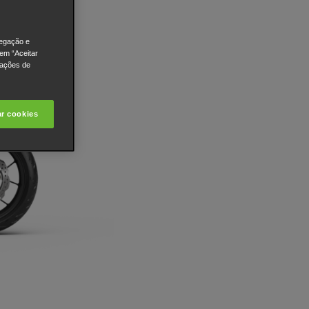
vegação e
 em “Aceitar
rações de
ar cookies