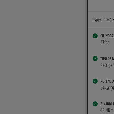
Especificaçõe
CILINDRA
471cc
TIPO DE 
Refriger
POTÊNCI
34kW (
BINÁRIO
43.4Nm