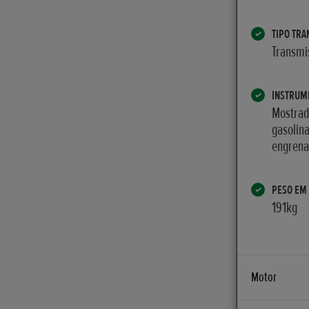
TIPO TRA
Transmi
INSTRUM
Mostrado
gasolin
engrena
PESO EM
191kg
Motor