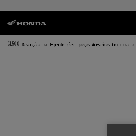
CL500
Descrição geral
Especificações e preços
Acessórios
Configurador