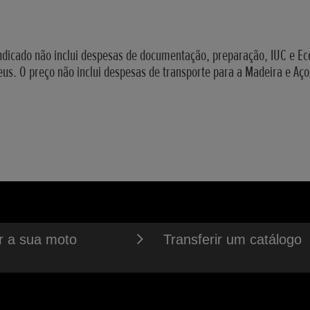
AGUARDA
) @ 8500rpm
/C 69H
COMBUSTÍVEL
MO
FRENTE
ndicado não inclui despesas de documentação, preparação, IUC e Ec
6250rpm
DE TRAVAGEM DE EMERGÊNCIA
ínio
eus. O preço não inclui despesas de transporte para a Madeira e Aço
RE AO SOLO
E ÓLEO
 RECTAGUARDA
ínio
EM DE MARCHA
SENTO
O
; Lurban - 72.9 dB
r a sua moto
Transferir um catálogo
RE EIXOS