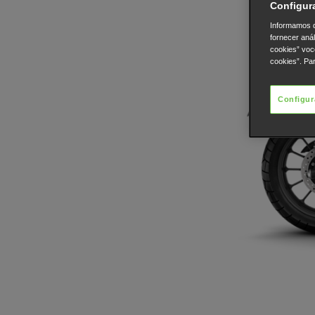
Configur
Informamos q
fornecer aná
cookies” voc
cookies”. Pa
Configur