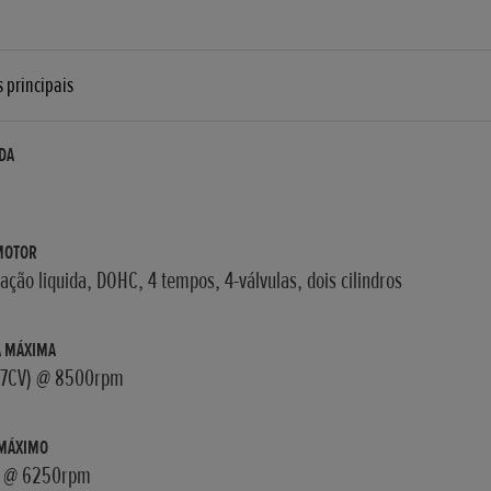
s principais
DA
MOTOR
ação liquida, DOHC, 4 tempos, 4-válvulas, dois cilindros
A MÁXIMA
47CV) @ 8500rpm
 MÁXIMO
 @ 6250rpm