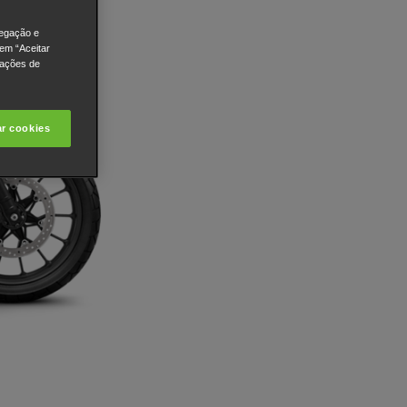
vegação e
 em “Aceitar
rações de
ar cookies