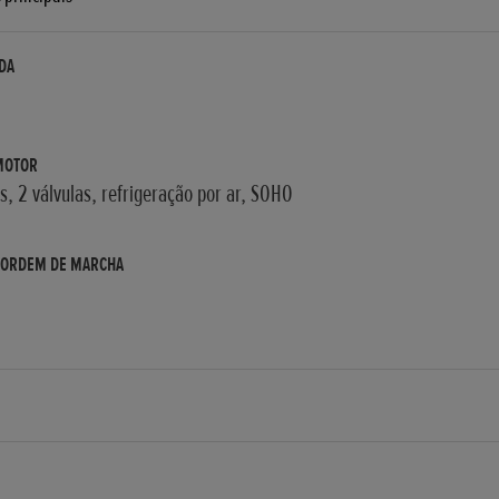
DA
MOTOR
, 2 válvulas, refrigeração por ar, SOHO
 ORDEM DE MARCHA
URSO