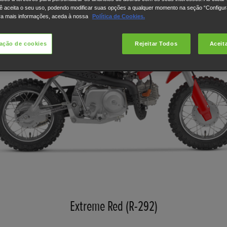
ê aceita o seu uso, podendo modificar suas opções a qualquer momento na seção “Configu
ra mais informações, aceda à nossa
Política de Cookies.
ação de cookies
Rejeitar Todos
Aceit
Extreme Red (R-292)