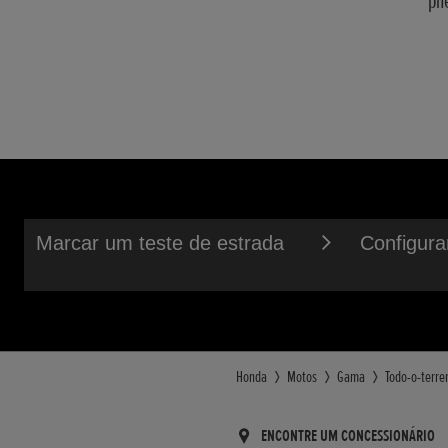
pn
PESO EM ORD
RODA - TIPO - 
50 kg
Jante em aç
ALTURA DO AS
RODA - TIPO -
548 mm
Jante em aç
TRAIL
32 mm
DISTÂNCIA ENT
911 mm
Marcar um teste de estrada
Configura
Honda
Motos
Gama
Todo-o-terre
ENCONTRE UM CONCESSIONÁRIO