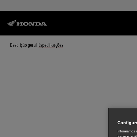
Descrição geral
Especificações
Configur
Informamos q
fornecer aná