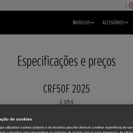
MODELOS
ACESSÓRIOS
Especificações e preços
CRF50F 2025
2.375 €
ação de cookies
ue utilizamos cookies próprios e de terceiros para lhe oferecer a melhor experiência de na
lises a terceiros para personalizar os anúncios de acordo com os seus interesses. Ao clicar