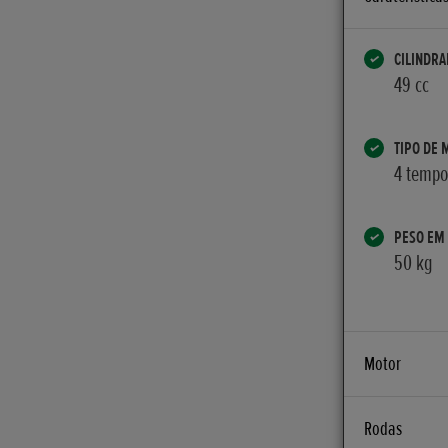
CILINDRA
49 cc
TIPO DE 
4 tempos
PESO EM
50 kg
Motor
DIÂMETRO X C
Rodas