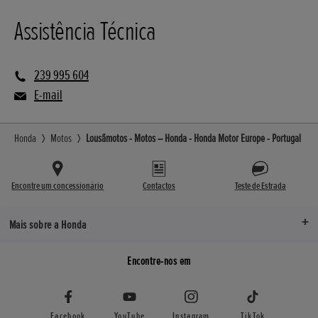
Assistência Técnica
239 995 604
E-mail
Honda
Motos
Lousãmotos - Motos – Honda - Honda Motor Europe - Portugal
Encontre um concessionário
Contactos
Teste de Estrada
Mais sobre a Honda
Encontre-nos em
Facebook
YouTube
Instagram
TikTok