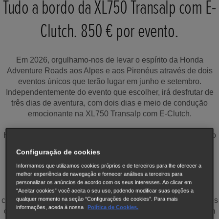
Tudo a bordo da XL750 Transalp com E-
Clutch. 850 € por evento.
Em 2026, orgulhamo-nos de levar o espírito da Honda
Adventure Roads aos Alpes e aos Pirenéus através de dois
eventos únicos que terão lugar em junho e setembro.
Independentemente do evento que escolher, irá desfrutar de
três dias de aventura, com dois dias e meio de condução
emocionante na XL750 Transalp com E-Clutch.
Há apenas 30 lugares disponíveis em cada evento. Explore o
evento em que gostaria de participar, em baixo, preencha o
Configuração de cookies
formulário de inscrição e pague o valor total do evento para
Informamos que utilizamos cookies próprios e de terceiros para lhe oferecer a
garantir o seu lugar como participante.
melhor experiência de navegação e fornecer análises a terceiros para
personalizar os anúncios de acordo com os seus interesses. Ao clicar em
Completar um evento da Honda Adventure Roads 2026
“Aceitar cookies” você aceita o seu uso, podendo modificar suas opções a
qualquer momento na seção “Configurações de cookies”. Para mais
comprova a sua capacidade; consequentemente, participantes
informações, aceda à nossa
Política de Cookies.
que superarem estes desafios ou que tenham participado em