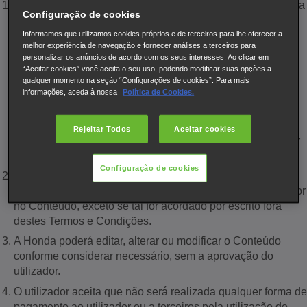
O utilizador concede irrevogavelmente autorização à Honda
Configuração de cookies
e às empresas do seu grupo, agentes e associados para
Informamos que utilizamos cookies próprios e de terceiros para lhe oferecer a
utilizar o Conteúdo de forma perpétua e em todo o mundo,
melhor experiência de navegação e fornecer análises a terceiros para
para utilização comercial em todo e qualquer meio de
personalizar os anúncios de acordo com os seus interesses. Ao clicar em
comunicação, incluindo (entre outros) catálogos impressos
“Aceitar cookies” você aceita o seu uso, podendo modificar suas opções a
e digitais, imagens impressas nos concessionários, artigos
qualquer momento na seção “Configurações de cookies”. Para mais
informações, aceda à nossa
Política de Cookies.
de imprensa, publicidade offline e online, meios de
comunicação pagos, redes sociais, meios de comunicação
impressos, e-mails, Websites, ecrãs digitais, eventos
Rejeitar Todos
Aceitar cookies
internos e externos, filmes, vídeos, televisão por cabo e por
radiodifusão e a Internet.
Configuração de cookies
O utilizador concorda que a Honda e as empresas do seu
grupo, agentes e associados não têm de creditar o utilizador
no Conteúdo, exceto se tal for acordado por escrito fora
destes Termos e Condições.
A Honda poderá editar, alterar ou modificar o Conteúdo
conforme considerar necessário, sem a aprovação do
utilizador.
O utilizador aceita que não será realizada qualquer forma de
pagamento ao utilizador ou a terceiros pela utilização do