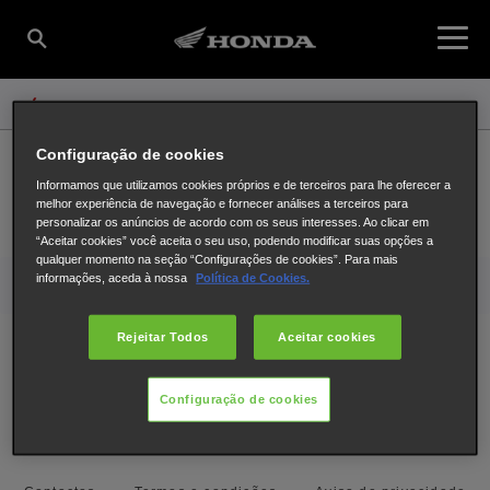
PROCURAR NOVAMENTE
Honda
Motos
Encontre o seu concessionário
Procurar
Configuração de cookies
Informamos que utilizamos cookies próprios e de terceiros para lhe oferecer a
melhor experiência de navegação e fornecer análises a terceiros para
personalizar os anúncios de acordo com os seus interesses. Ao clicar em
Encontre um concessionário
Contactos
Teste de Estrada
“Aceitar cookies” você aceita o seu uso, podendo modificar suas opções a
qualquer momento na seção “Configurações de cookies”. Para mais
informações, aceda à nossa
Política de Cookies.
Mais sobre a Honda
Rejeitar Todos
Aceitar cookies
Encontre-nos em
Configuração de cookies
Facebook
YouTube
Instagram
TikTok