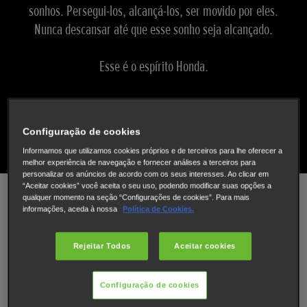
sonhos. Persegui-los, alcançá-los, ser movido por eles.
Nunca descansar até que esse sonho seja alcançado.
Esse é o espírito Honda.
Portanto, se alguma vez teve um sonho, e foi movido por
ele, então veio ao lugar certo.
Configuração de cookies
Informamos que utilizamos cookies próprios e de terceiros para lhe oferecer a
melhor experiência de navegação e fornecer análises a terceiros para
personalizar os anúncios de acordo com os seus interesses. Ao clicar em
Percorrer
“Aceitar cookies” você aceita o seu uso, podendo modificar suas opções a
qualquer momento na seção “Configurações de cookies”. Para mais
informações, aceda à nossa
Política de Cookies.
HERANÇA
Rejeitar Todos
Aceitar cookies
O nosso fundador, Soichiro Honda, era um sonhador.
Configuração de cookies
Quando apresentou o modelo Tipo A de 50 cc ao Mundo