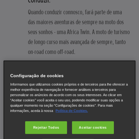
Quando conduzir connosco, fará parte de uma
das maiores aventuras de sempre na moto dos
seus sonhos - uma Africa Twin. A moto de turismo
de longo curso mais avançada de sempre, tanto
on-road como off-road.
Apesar dos tempos incertos, tivemos uma
Configuração de cookies
resposta incrível ao Honda Adventure Roads
Informamos que utilizamos cookies próprios e de terceiros para lhe oferecer a
2022 com mais de 1200 candidatos, e se por
melhor experiência de navegação e fornecer análises a terceiros para
personalizar os anúncios de acordo com os seus interesses. Ao clicar em
acaso for um dos escolhidos, então terá uma
“Aceitar cookies” você aceita o seu uso, podendo modificar suas opções a
qualquer momento na seção “Configurações de cookies”. Para mais
aventura desafiante pela frente; uma viagem
informações, aceda à nossa
Política de Cookies.
inspiradora em terrenos que realmente o vão
testar, não só como condutor, mas também como
Rejeitar Todos
Aceitar cookies
pessoa. Infelizmente, tivemos de adiar a nossa