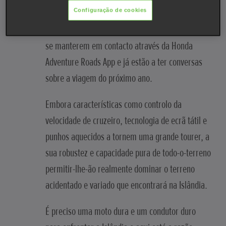
Configuração de cookies
viagem este ano devido à COVID, mas os nossos
participantes estão bem dispostos e desejosos de
se manterem em contacto através da Honda
Adventure Roads App e já estão a ter conversas
sobre a viagem do próximo ano.
Embora características como controlo da
velocidade de cruzeiro, tecnologia de ecrã tátil e
punhos aquecidos a tornem uma grande tourer, a
sua robustez e capacidade pura de todo-o-terreno
permitir-lhe-ão realmente dominar o terreno
acidentado e variado que encontrará na Islândia.
É preciso uma moto dura e um condutor duro