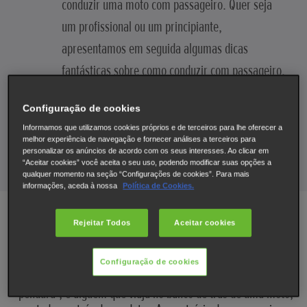
conduzir uma moto com passageiro. Quer seja
um profissional ou um principiante,
apresentamos em seguida algumas dicas
fantásticas sobre como conduzir com passageiro.
Configuração de cookies
VOLTAR AO BLOG
Informamos que utilizamos cookies próprios e de terceiros para lhe oferecer a
melhor experiência de navegação e fornecer análises a terceiros para
personalizar os anúncios de acordo com os seus interesses. Ao clicar em
“Aceitar cookies” você aceita o seu uso, podendo modificar suas opções a
qualquer momento na seção “Configurações de cookies”. Para mais
informações, aceda à nossa
Política de Cookies.
Rejeitar Todos
Aceitar cookies
O que é um passageiro?
Configuração de cookies
Um passageiro, por vezes denominado simplesmente
"pendura", é alguém que viaja no banco de trás de uma moto,