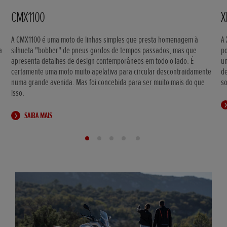
CMX1100
X
A CMX1100 é uma moto de linhas simples que presta homenagem à
A 
a
silhueta "bobber" de pneus gordos de tempos passados, mas que
po
apresenta detalhes de design contemporâneos em todo o lado. É
u
certamente uma moto muito apelativa para circular descontraidamente
de
numa grande avenida. Mas foi concebida para ser muito mais do que
s
isso.
SAIBA MAIS