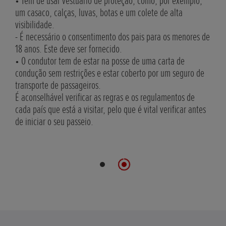
comunicação e o prazer do trajeto em termos gerais. Outra
• Te
forma de comunicar é ter sinais ou ações "seguras" para
um c
poder comunicar, mesmo sem um dispositivo Bluetooth.
visib
- É 
18 a
• O 
cond
tran
É ac
cada
de i