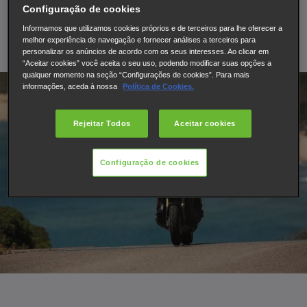
público no Salão EICMA de Milão em Novembro de 2016
Configuração de cookies
Informamos que utilizamos cookies próprios e de terceiros para lhe oferecer a
melhor experiência de navegação e fornecer análises a terceiros para
15 de setembro de 2016
personalizar os anúncios de acordo com os seus interesses. Ao clicar em
“Aceitar cookies” você aceita o seu uso, podendo modificar suas opções a
qualquer momento na seção “Configurações de cookies”. Para mais
informações, aceda à nossa
Política de Cookies.
Rejeitar Todos
Aceitar cookies
Configuração de cookies