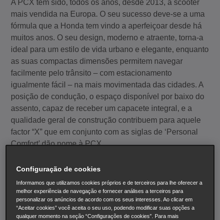
A PCX tem sido, todos os anos, desde 2013, a scooter
mais vendida na Europa. O seu sucesso deve-se a uma
fórmula que a Honda tem vindo a aperfeiçoar desde há
muitos anos. O seu design, moderno e atraente, torna-a
ideal para um estilo de vida urbano e elegante, enquanto
as suas compactas dimensões permitem navegar
facilmente pelo trânsito – com estacionamento
igualmente fácil – na mais movimentada das cidades. A
posição de condução, o espaço disponível por baixo do
assento, capaz de receber um capacete integral, e a
qualidade geral de construção contribuem para aquele
factor “X” que em conjunto com as siglas de ‘Personal
Comfort’ dão nome à PCX.
Configuração de cookies
Informamos que utilizamos cookies próprios e de terceiros para lhe oferecer a
Em 2010, a PCX foi a primeira moto a receber a
melhor experiência de navegação e fornecer análises a terceiros para
personalizar os anúncios de acordo com os seus interesses. Ao clicar em
tecnologia ‘Idling Stop’ e dois anos mais tarde foi a
“Aceitar cookies” você aceita o seu uso, podendo modificar suas opções a
primeira scooter na Europa a usar o ultra-eficiente motor
qualquer momento na seção “Configurações de cookies”. Para mais